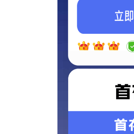
元道
数据报表
行为风险
公司宣传片
软件下载