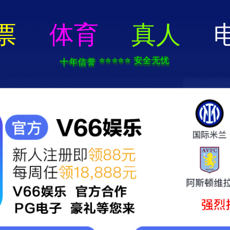
bwin必赢(中国)唯一官方网站
关于元道
新闻中心
服务与产品
人力资源
：
首页
>
下载中心
> 元道车辆云