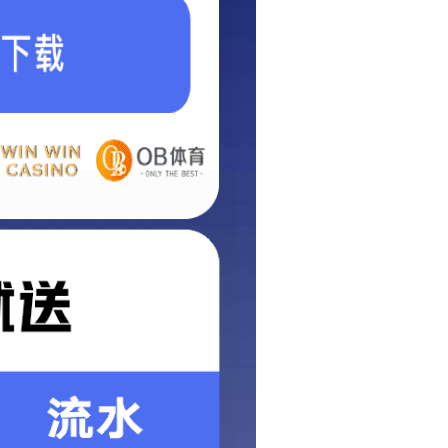
云
提供车务管理、用车管理、车辆监控、油耗管理、违章查询、
院认证，网络信息安全符合国家标准；数据账号风险、数据
项全部通过。