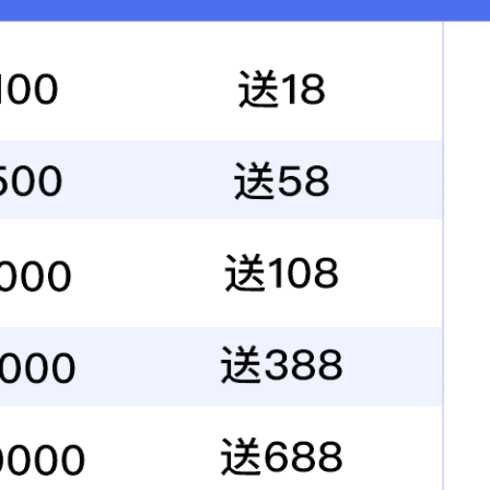
帮助中心
联系我们
常见问题
咨询热线：0311-6736113
关于我们
公司邮箱：
zongheban@wintaotel.com
在线咨询
权所有：©2008-至今 保留所有权利
冀ICP备09032529号-3
冀公网安备130108020009
技术支持：bwin,BWIN官网,bwin必赢唯一官网-深圳研发中心