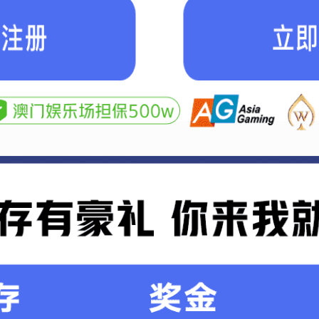
元道车辆
车辆云是一款基于物联网，结合
GIS
技术，采用软件
+
硬件的服务模式，
等一站式车辆管理服务的
SaaS
系统云平台。产品已通过中国信息通信研究
、数据暴露风险、数据权限风险、数据流向风险，五大维度、超二十评估