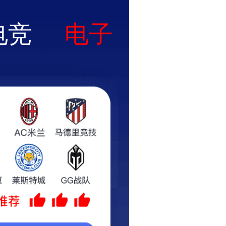
投资者关系
下载中心
联系我们