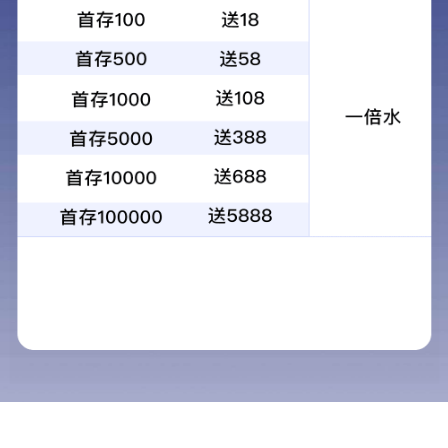
数智算力
新能源业务
通信服务
ICT服务